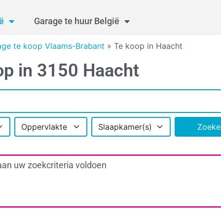
ë
Garage te huur België
age te koop Vlaams-Brabant
»
Te koop in Haacht
op in 3150 Haacht
Oppervlakte
Slaapkamer(s)
Zoeke
aan uw zoekcriteria voldoen