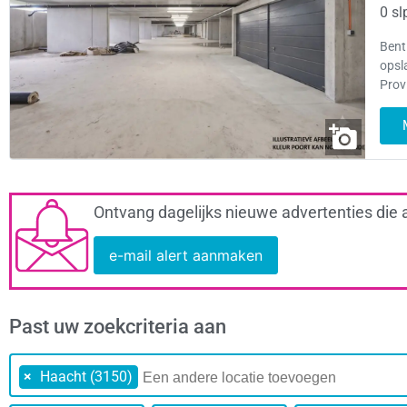
0 sl
Bent
opsl
Prov
Ontvang dagelijks nieuwe advertenties die 
e-mail alert aanmaken
Past uw zoekcriteria aan
×
Haacht (3150)