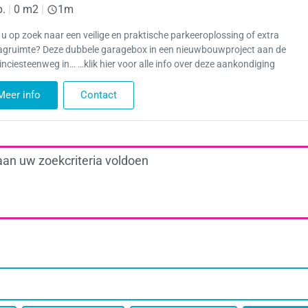
p.
|
0 m2
|
1m
 u op zoek naar een veilige en praktische parkeeroplossing of extra
agruimte? Deze dubbele garagebox in een nieuwbouwproject aan de
inciesteenweg in… …klik hier voor alle info over deze aankondiging
Meer info
Contact
aan uw zoekcriteria voldoen