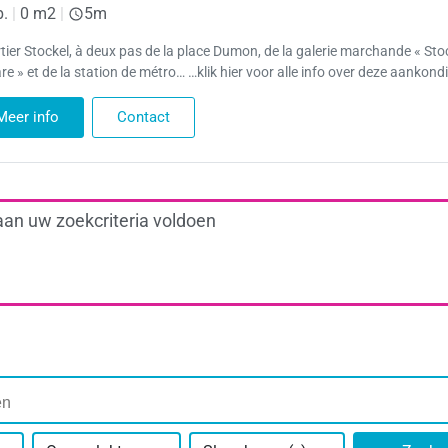
p.
|
0 m2
|
5m
tier Stockel, à deux pas de la place Dumon, de la galerie marchande « Sto
e » et de la station de métro… …klik hier voor alle info over deze aankond
Meer info
Contact
aan uw zoekcriteria voldoen