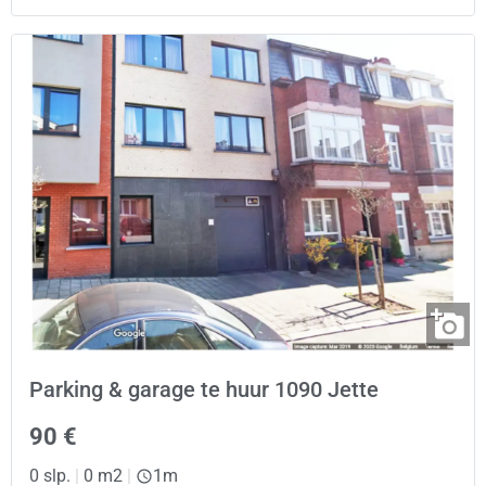
Parking & garage te huur 1090 Jette
90 €
0 slp.
|
0 m2
|
1m