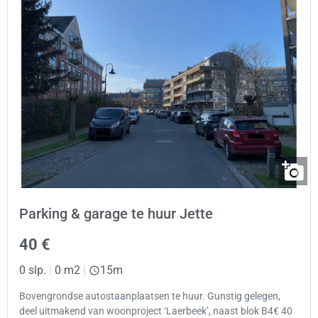
Parking & garage te huur Jette
40 €
0 slp.
|
0 m2
|
15m
Bovengrondse autostaanplaatsen te huur. Gunstig gelegen,
deel uitmakend van woonproject ‘Laerbeek’, naast blok B4€ 40